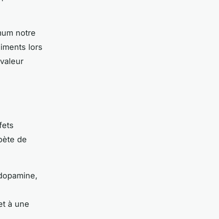
imum notre
iments lors
 valeur
fets
bète de
 dopamine,
t à une