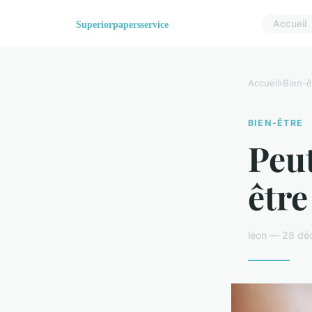
Accueil
Accueil
›
Bien-ê
BIEN-ÊTRE
Peut
être
léon — 28 dé