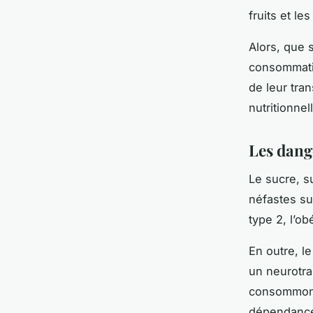
fruits et le
Alors, que 
consommatio
de leur tra
nutritionnel
Les dang
Le sucre, s
néfastes su
type 2, l’ob
En outre, l
un neurotra
consommons
dépendance