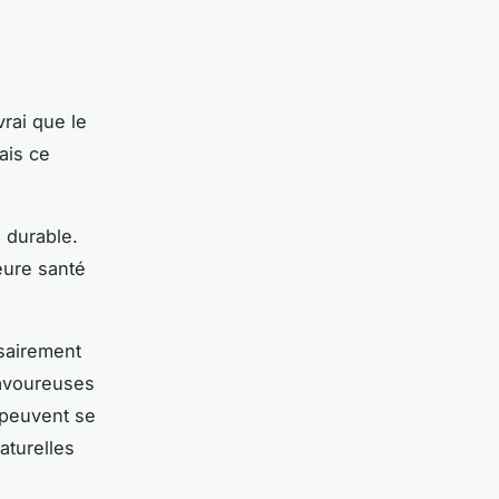
vrai que le
ais ce
 durable.
eure santé
ssairement
savoureuses
 peuvent se
aturelles