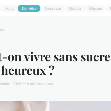
Actu
Bien-être
Grossesse
Maladie
Minceur
tre
-on vivre sans sucre
 heureux ?
cembre 2023 — 6 min de lecture