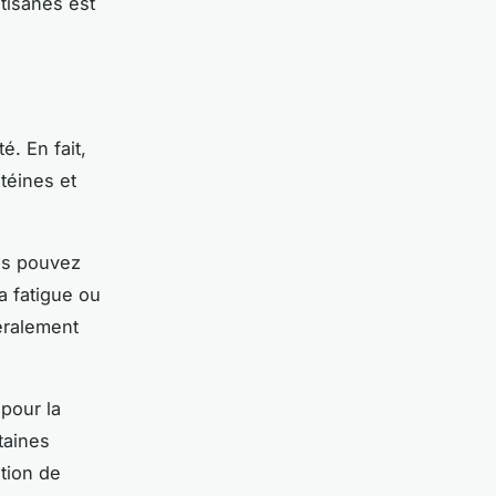
 tisanes est
. En fait,
téines et
ous pouvez
 fatigue ou
éralement
pour la
taines
tion de