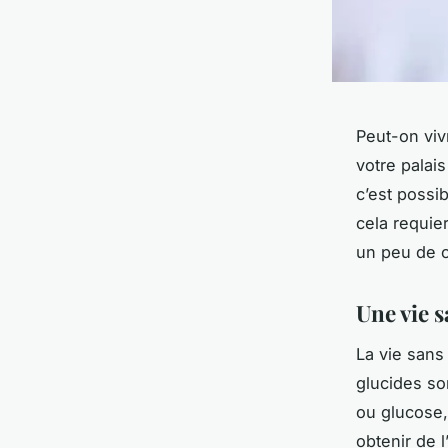
Peut-on viv
votre palai
c’est possi
cela requie
un peu de cr
Une vie s
La vie sans
glucides so
ou glucose,
obtenir de 