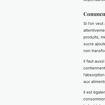
Comment 
Si l’on veut
attentiveme
produits, 
sucre ajouté
non transf
Il faut auss
contiennent 
l’absorptio
aux aliment
Il est égal
consommons.