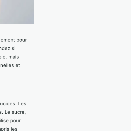
ulement pour
ndez si
ble, mais
nelles et
lucides. Les
s. Le sucre,
ilise pour
pris les