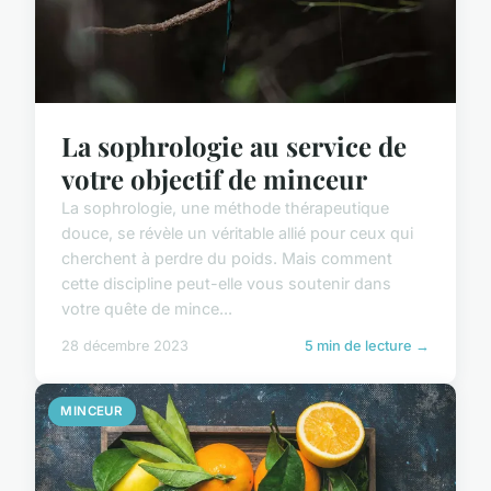
La sophrologie au service de
votre objectif de minceur
La sophrologie, une méthode thérapeutique
douce, se révèle un véritable allié pour ceux qui
cherchent à perdre du poids. Mais comment
cette discipline peut-elle vous soutenir dans
votre quête de mince...
28 décembre 2023
5 min de lecture →
MINCEUR