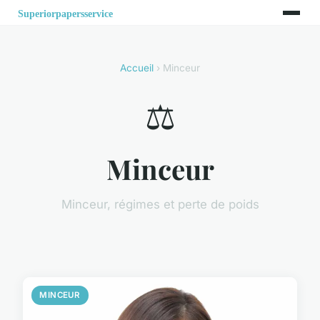
Accueil
› Minceur
⚖️
Minceur
Minceur, régimes et perte de poids
MINCEUR