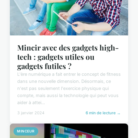
Mincir avec des gadgets high-
tech : gadgets utiles ou
gadgets futiles ?
L'ère numérique a fait entrer le concept de fitness
dans une nouvelle dimension. Désormais, ce
n'est pas seulement l'exercice physique qui
compte, mais aussi la technologie qui peut vous
aider à attei...
3 janvier 2024
6 min de lecture →
MINCEUR