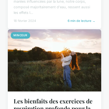
marées influencées par la lune, notre corps,
composé majoritairement d'eau, ressent aussi
les effets l...
18 février 2024
6 min de lecture →
MINCEUR
Les bienfaits des exercices de
respiration profonde pour la