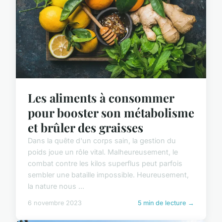
Les aliments à consommer
pour booster son métabolisme
et brûler des graisses
Dans la quête d'un corps sain, la gestion du
poids joue un rôle vital. Malheureusement, le
combat contre les kilos superflus peut parfois
sembler une bataille impossible. Heureusement,
la nature nous ...
6 novembre 2023
5 min de lecture →