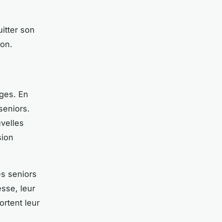
itter son
ion.
ages. En
seniors.
uvelles
sion
es seniors
sse, leur
ortent leur