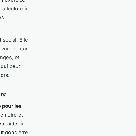
la lecture à
es
 social. Elle
voix et leur
anges, et
 qui peut
iors.
ure
e pour les
mémoire et
ut aider à
ut donc être