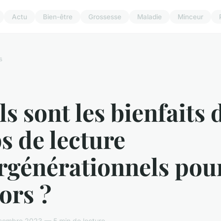
Actu
Bien-être
Grossesse
Maladie
Minceur
s
s sont les bienfaits 
s de lecture
rgénérationnels pour
ors ?
cembre 2023 — 5 min de lecture