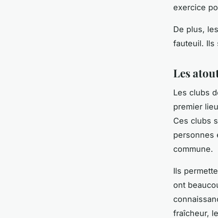
exercice pou
De plus, le
fauteuil. Il
Les atout
Les clubs d
premier lieu
Ces clubs s
personnes e
commune.
Ils permett
ont beaucou
connaissanc
fraîcheur, l