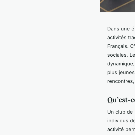
Dans une ép
activités t
Français. C’
sociales. L
dynamique, 
plus jeunes
rencontres, 
Qu’est-c
Un club de l
individus d
activité pe