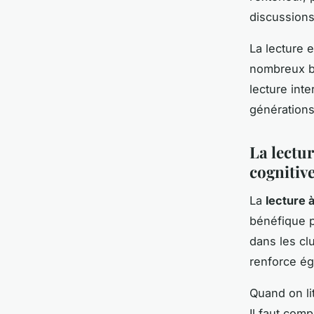
discussions
La lecture 
nombreux bie
lecture int
générations
La lectur
cognitiv
La
lecture 
bénéfique p
dans les cl
renforce ég
Quand on lit
Il faut comp