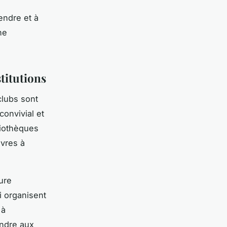
endre et à
ne
stitutions
clubs sont
convivial et
liothèques
ivres à
ure
i organisent
 à
indre aux