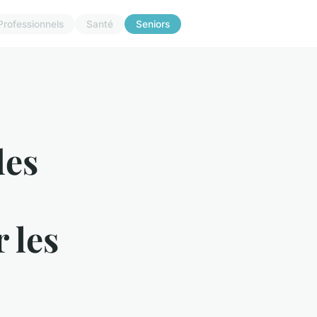
Professionnels
Santé
Seniors
des
 les