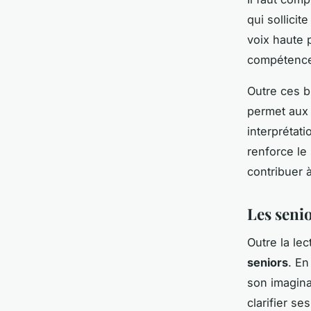
qui sollicit
voix haute p
compétences
Outre ces bi
permet aux 
interprétat
renforce le
contribuer à
Les senio
Outre la le
seniors
. En
son imagina
clarifier s