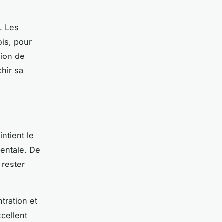
. Les
is, pour
sion de
chir sa
ntient le
entale. De
 rester
ntration et
xcellent