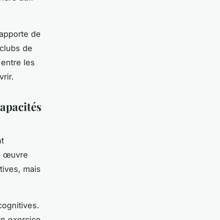
 apporte de
 clubs de
 entre les
rir.
capacités
nt
en œuvre
tives, mais
cognitives.
 un exercice