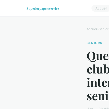
Accueil
Accueil
›
Senior
SENIORS
Quel
club
inte
seni
léon — 28 dé