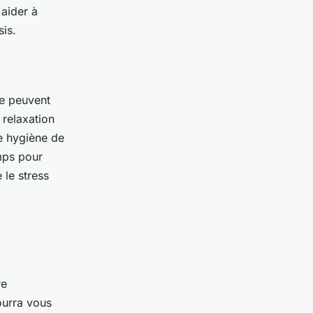
 aider à
is.
ie peuvent
 relaxation
e hygiène de
emps pour
 le stress
re
ourra vous