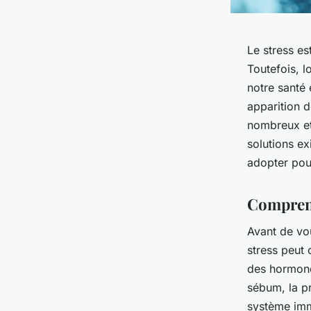
Le stress es
Toutefois, l
notre santé
apparition 
nombreux et
solutions ex
adopter pou
Comprendr
Avant de vo
stress peut
des hormone
sébum, la pr
système imm