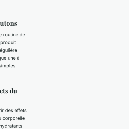
outons
e routine de
 produit
égulière
que une à
simples
ets du
ir des effets
u corporelle
hydratants