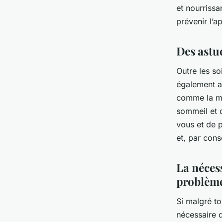
et nourrissa
prévenir l’
Des astuc
Outre les so
également ai
comme la mé
sommeil et d
vous et de p
et, par con
La néces
problème
Si malgré to
nécessaire 