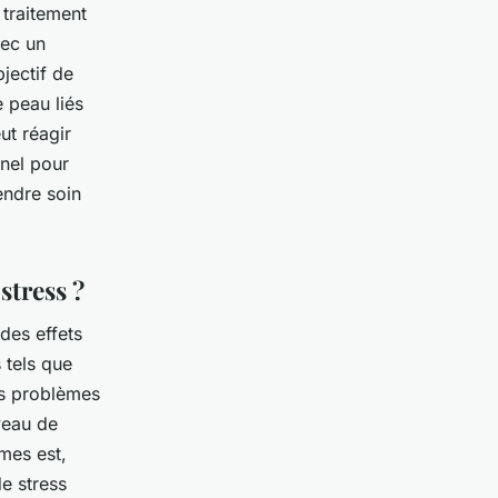
traitement
vec un
jectif de
 peau liés
ut réagir
nnel pour
endre soin
stress ?
 des effets
 tels que
es problèmes
veau de
èmes est,
e stress