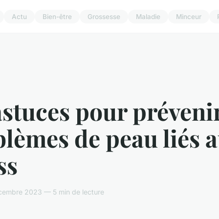
Actu
Bien-être
Grossesse
Maladie
Minceur
astuces pour prévenir
lèmes de peau liés 
ss
cembre 2023 — 5 min de lecture