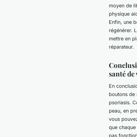
moyen de lib
physique aid
Enfin, une b
régénérer. L
mettre en pl
réparateur.
Conclusio
santé de
En conclusio
boutons de 
psoriasis. 
peau, en pre
vous pouvez 
que chaque 
pas fonction