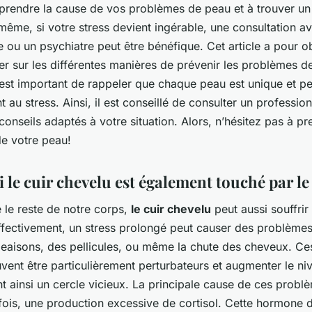
prendre la cause de vos problèmes de peau et à trouver un 
ême, si votre stress devient ingérable, une consultation a
ou un psychiatre peut être bénéfique. Cet article a pour ob
r sur les différentes manières de prévenir les problèmes de
l est important de rappeler que chaque peau est unique et pe
 au stress. Ainsi, il est conseillé de consulter un professio
conseils adaptés à votre situation. Alors, n’hésitez pas à pr
de votre peau!
le cuir chevelu est également touché par le 
le reste de notre corps,
le cuir chevelu
peut aussi souffrir
ffectivement, un stress prolongé peut causer des problèmes
aisons, des pellicules, ou même la chute des cheveux. C
vent être particulièrement perturbateurs et augmenter le ni
nt ainsi un cercle vicieux. La principale cause de ces probl
fois, une production excessive de cortisol. Cette hormone d