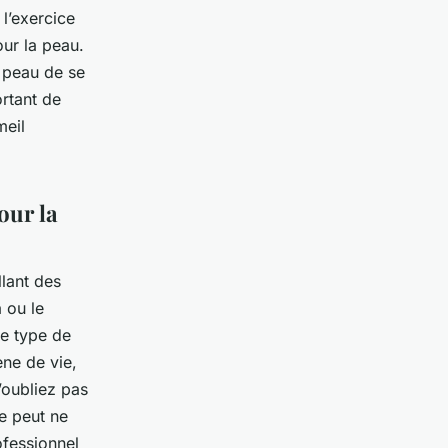
 l’exercice
our la peau.
e peau de se
ortant de
meil
our la
llant des
 ou le
e type de
ène de vie,
’oubliez pas
e peut ne
ofessionnel