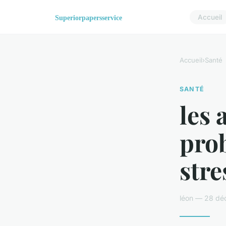
Accueil
Accueil
›
Santé
SANTÉ
les 
prob
stre
léon — 28 dé