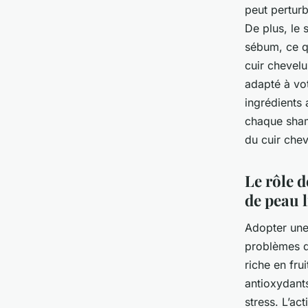
peut perturb
De plus, le
sébum, ce qu
cuir chevel
adapté à vot
ingrédients 
chaque sham
du cuir chev
Le rôle d
de peau l
Adopter un
problèmes d
riche en fru
antioxydants
stress. L’ac