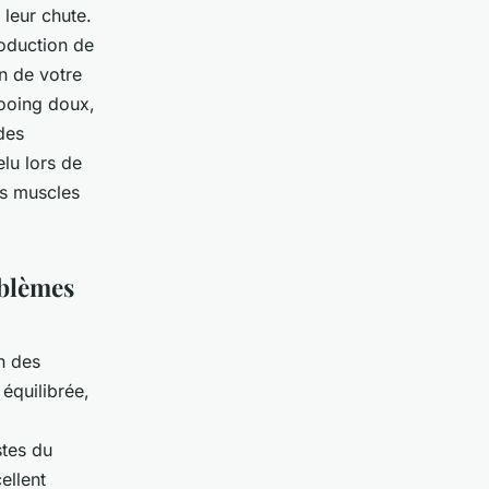
 leur chute.
oduction de
in de votre
ooing doux,
des
lu lors de
es muscles
oblèmes
n des
équilibrée,
stes du
ellent