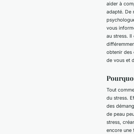
aider à com
adapté. De m
psychologue 
vous informe
au stress. I
différemment
obtenir des 
de vous et 
Pourquoi 
Tout comme 
du stress. E
des démange
de peau peu
stress, créa
encore une 