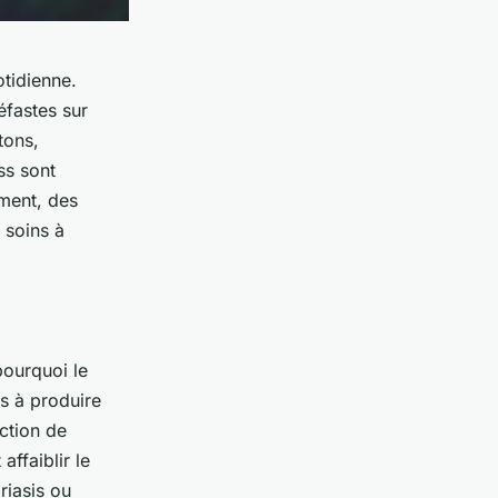
otidienne.
éfastes sur
tons,
ss sont
ment, des
 soins à
pourquoi le
s à produire
ction de
affaiblir le
riasis ou