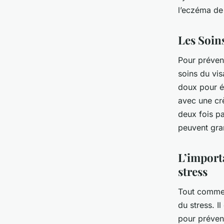
l’eczéma de
Les Soin
Pour préveni
soins du vis
doux pour él
avec une cr
deux fois p
peuvent gran
L’importa
stress
Tout comme v
du stress. I
pour préven