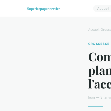
Accueil
Accueil
›
Gross
GROSSESSE
Com
plan
l'a
léon — 3 janv