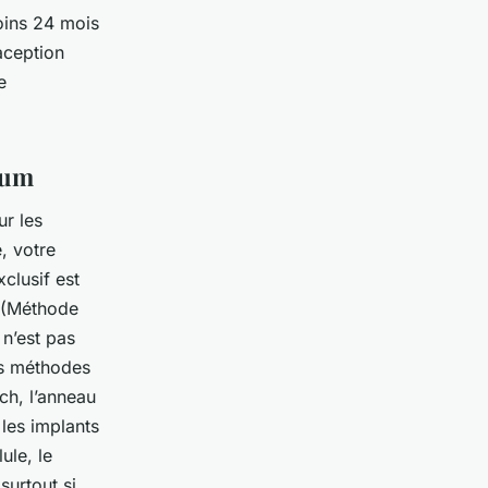
oins 24 mois
aception
e
tum
r les
, votre
xclusif est
(Méthode
 n’est pas
es méthodes
tch, l’anneau
 les implants
ule, le
urtout si