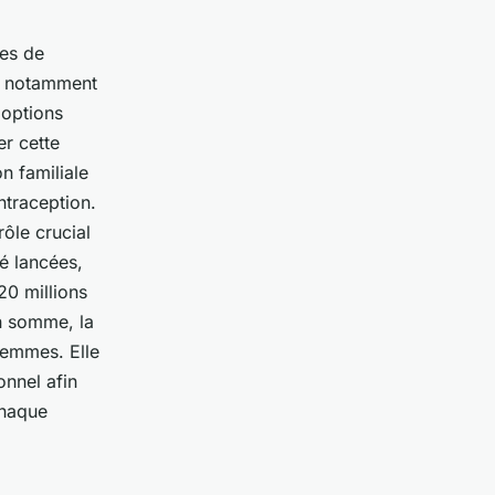
es de
s, notamment
 options
er cette
on familiale
ntraception.
ôle crucial
té lancées,
20 millions
n somme, la
femmes. Elle
nnel afin
chaque