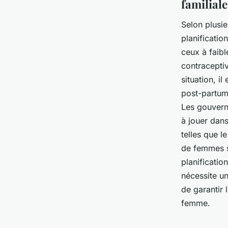
familial
Selon plusie
planificati
ceux à faib
contraceptiv
situation, il
post-partum,
Les gouverne
à jouer dans
telles que 
de femmes s
planificatio
nécessite u
de garantir
femme.