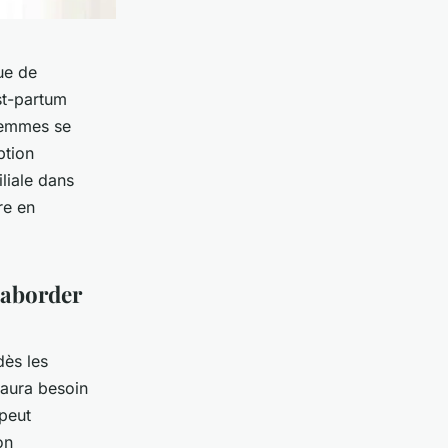
ue de
ost-partum
 femmes se
ption
liale dans
re en
’aborder
dès les
 aura besoin
peut
on