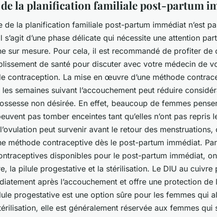
 de la planification familiale post-partum 
e de la
planification familiale post-partum immédiat
n’est pa
Il s’agit d’une phase délicate qui nécessite une attention part
e sur mesure. Pour cela, il est recommandé de profiter de
tablissement de santé pour discuter avec votre médecin de v
de contraception. La mise en œuvre d’une méthode contrac
s les
semaines suivant l’accouchement
peut réduire considér
rossesse non désirée. En effet, beaucoup de femmes pensen
peuvent pas tomber enceintes tant qu’elles n’ont pas repris l
’ovulation peut survenir avant le retour des menstruations, d
ne méthode contraceptive dès le post-partum immédiat. Par
ntraceptives disponibles pour le post-partum immédiat, o
re
, la pilule progestative et la stérilisation. Le DIU au cuivre
diatement après l’accouchement et offre une protection de
lule progestative est une option sûre pour les femmes qui all
térilisation, elle est généralement réservée aux femmes qui 