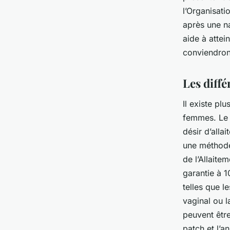
l’Organisat
après une n
aide à attei
conviendron
Les diff
Il existe plu
femmes. Le 
désir d’alla
une méthode
de l’Allaite
garantie à 
telles que le
vaginal ou l
peuvent être
patch et l’