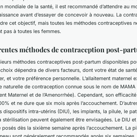
ion mondiale de la santé, il est recommandé d’attendre au m
aissance avant d’essayer de concevoir à nouveau. La contr
ndre cet objectif, mais toutes les méthodes contraceptives n
t pas à toutes les femmes.
érentes méthodes de contraception post-par
sieurs
méthodes contraceptives post-partum
disponibles pou
choix dépendra de divers facteurs, dont votre état de santé
iter, et votre préférence personnelle. L’allaitement maternel e
 naturelle de contraception connue sous le nom de
MAMA 
ment Maternel et de l’Amenorrhée)
. Cependant, son efficacité
100% et ne dure que six mois après l’accouchement. D’autr
s dispositifs intra-utérins (DIU), les implants, la pilule, le pa
a stérilisation peuvent également être envisagées. Le
DIU
et
 posés dès la sixième semaine après l’accouchement. La pil
anneau sont généralement recommandés après six semaines, s