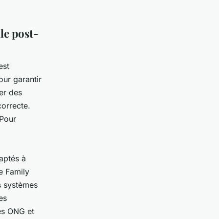
ale post-
est
our garantir
ser des
correcte.
 Pour
aptés à
me
Family
es systèmes
es
es ONG et