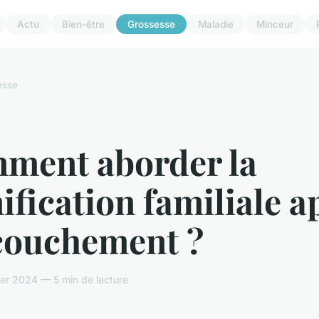
Actu
Bien-être
Grossesse
Maladie
Minceur
esse
ment aborder la
ification familiale a
ccouchement ?
ier 2024 — 5 min de lecture