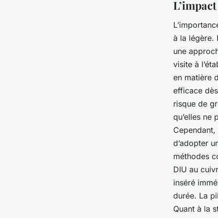
L’impact
L’importanc
à la légère. 
une approch
visite à l’é
en matière 
efficace dè
risque de g
qu’elles ne 
Cependant, l
d’adopter u
méthodes co
DIU au cuiv
inséré immé
durée. La pi
Quant à la s