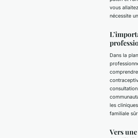
vous allaite
nécessite un
L’import
professi
Dans la plan
professionne
comprendre 
contracepti
consultation
communautai
les clinique
familiale sûr
Vers une 