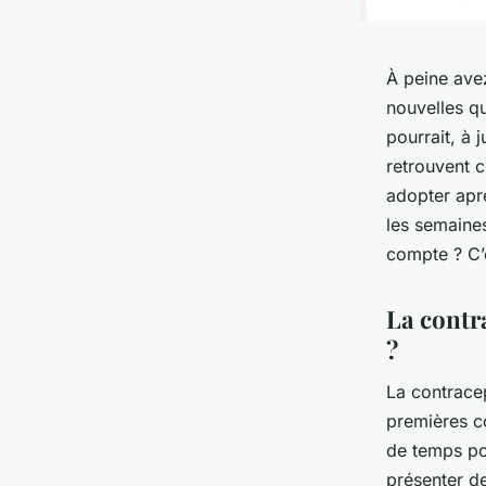
À peine ave
nouvelles qu
pourrait, à 
retrouvent c
adopter apr
les semaines
compte ? C’e
La contr
?
La
contrace
premières c
de temps po
présenter de