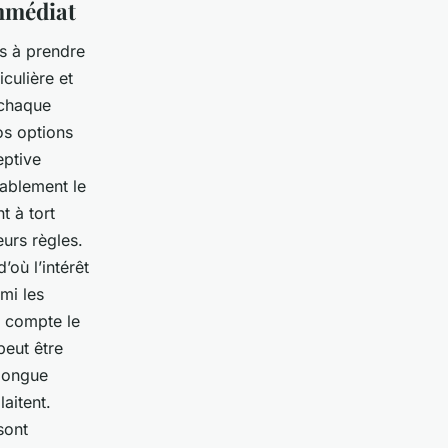
immédiat
s à prendre
iculière et
 chaque
os options
eptive
ablement le
t à tort
eurs règles.
’où l’intérêt
mi les
n compte le
 peut être
 longue
aitent.
sont